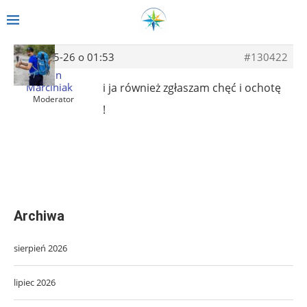
2012-05-26 o 01:53
#130422
Albin
Marciniak
i ja również zgłaszam chęć i ochotę
Moderator
!
Archiwa
sierpień 2026
lipiec 2026