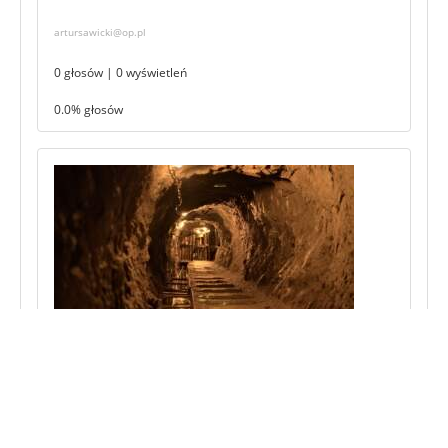
artursawicki@op.pl
0 głosów | 0 wyświetleń
0.0% głosów
Zgłoszenie #160225
Do wyjścia?
Dariusz Bernaciak