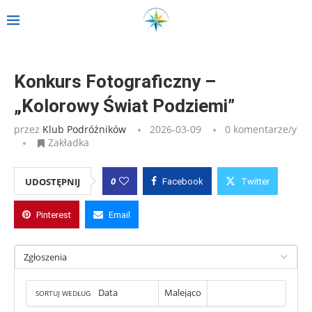
Strona główna
»
Konkurs Fotograficzny – „Kolorowy Świat Podziemi”
Konkurs Fotograficzny –
„Kolorowy Świat Podziemi”
przez
Klub Podróżników
2026-03-09
0 komentarze/y
Zakładka
0
UDOSTĘPNIJ
Facebook
Twitter
Pinterest
Email
SORTUJ WEDŁUG