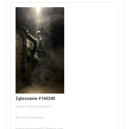
Zgłoszenie #160240
Ostatni obrońca podziemi
Bartosz Michałowski
bartoszmichalowski11@gmail.com