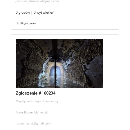
jaroslaw.strumecki@gmail.com
0 głosów | 0 wyświetleń
0.0% głosów
Zgłoszenie #160234
Międzyrzecki Rejon Umocniony
Autor Robert Menesiak
robmenesiak@gmail.com