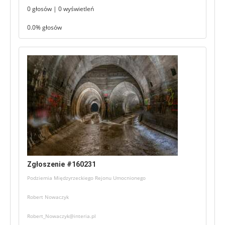
0 głosów | 0 wyświetleń
0.0% głosów
Zgłoszenie #160231
Podziemia Międzyrzeckiego Rejonu Umocnionego
Robert Nowaczyk
Robert_Nowaczyk@interia.pl