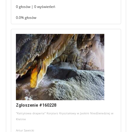
0 głosów | 0 wyświetleń
0.0% głosów
Zgłoszenie #160228
"Kalcytowa draperia" Korytarz Kryształowy w Jaskini Niedźwiedziej w
Kletnie
Artur Sawicki